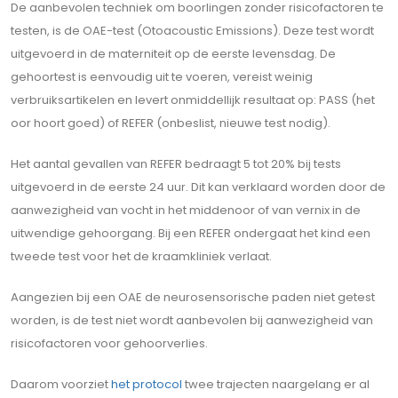
De aanbevolen techniek om boorlingen zonder risicofactoren te
testen, is de OAE-test (Otoacoustic Emissions). Deze test wordt
uitgevoerd in de materniteit op de eerste levensdag. De
gehoortest is eenvoudig uit te voeren, vereist weinig
verbruiksartikelen en levert onmiddellijk resultaat op: PASS (het
oor hoort goed) of REFER (onbeslist, nieuwe test nodig).
Het aantal gevallen van REFER bedraagt 5 tot 20% bij tests
uitgevoerd in de eerste 24 uur. Dit kan verklaard worden door de
aanwezigheid van vocht in het middenoor of van vernix in de
uitwendige gehoorgang. Bij een REFER ondergaat het kind een
tweede test voor het de kraamkliniek verlaat.
Aangezien bij een OAE de neurosensorische paden niet getest
worden, is de test niet wordt aanbevolen bij aanwezigheid van
risicofactoren voor gehoorverlies.
Daarom voorziet
het protocol
twee trajecten naargelang er al