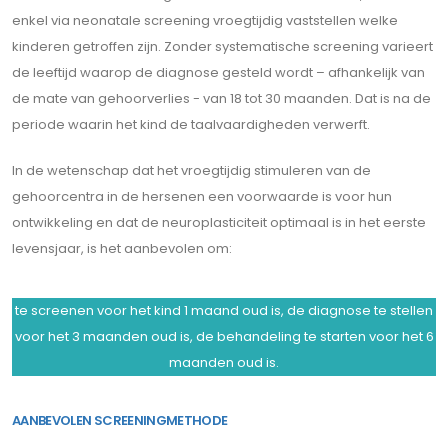
enkel via neonatale screening vroegtijdig vaststellen welke
kinderen getroffen zijn. Zonder systematische screening varieert
de leeftijd waarop de diagnose gesteld wordt – afhankelijk van
de mate van gehoorverlies - van 18 tot 30 maanden. Dat is na de
periode waarin het kind de taalvaardigheden verwerft.
In de wetenschap dat het vroegtijdig stimuleren van de
gehoorcentra in de hersenen een voorwaarde is voor hun
ontwikkeling en dat de neuroplasticiteit optimaal is in het eerste
levensjaar, is het aanbevolen om:
te screenen voor het kind 1 maand oud is, de diagnose te stellen
voor het 3 maanden oud is, de behandeling te starten voor het 6
maanden oud is.
AANBEVOLEN SCREENINGMETHODE