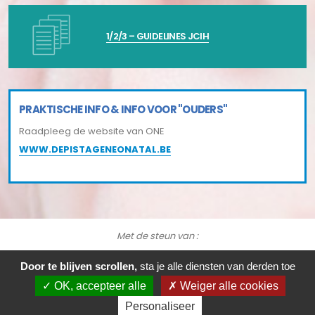
1/2/3 – GUIDELINES JCIH
PRAKTISCHE INFO & INFO VOOR "OUDERS"
Raadpleeg de website van ONE
WWW.DEPISTAGENEONATAL.BE
Met de steun van :
Door te blijven scrollen,
sta je alle diensten van derden toe
CEpiP
- © Copyright 2021. All Rights Reserved.
Webprivacybeleid
OK, accepteer alle
Weiger alle cookies
& cookies
-
Juridische kennisgeving
Personaliseer